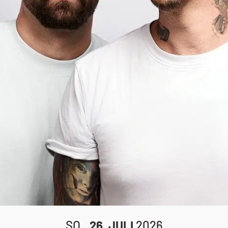
SO.,
26. JULI
2026