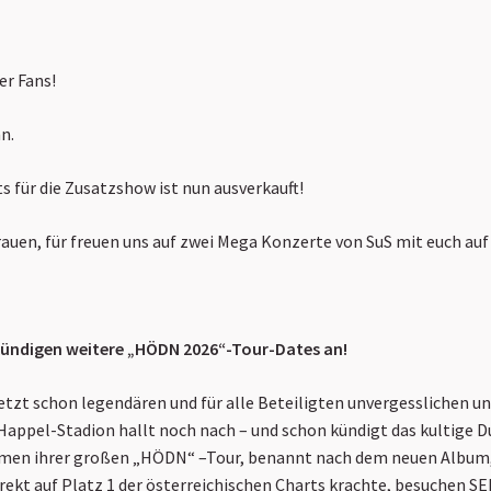
er Fans!
n.
s für die Zusatzshow ist nun ausverkauft!
rauen, für freuen uns auf zwei Mega Konzerte von SuS mit euch auf
ündigen weitere „HÖDN 2026“-Tour-Dates an!
jetzt schon legendären und für alle Beteiligten unvergesslichen u
appel-Stadion hallt noch nach – und schon kündigt das kultige D
men ihrer großen „HÖDN“ –Tour, benannt nach dem neuen Album, 
rekt auf Platz 1 der österreichischen Charts krachte, besuchen 