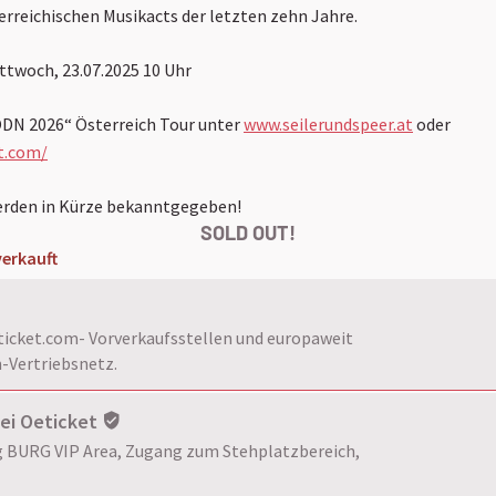
erreichischen Musikacts der letzten zehn Jahre.
ttwoch, 23.07.2025 10 Uhr
ÖDN 2026“ Österreich Tour unter
www.seilerundspeer.at
oder
t.com/
erden in Kürze bekanntgegeben!
SOLD OUT!
erkauft
eticket.com- Vorverkaufsstellen und europaweit
-Vertriebsnetz.
bei Oeticket
g BURG VIP Area, Zugang zum Stehplatzbereich,