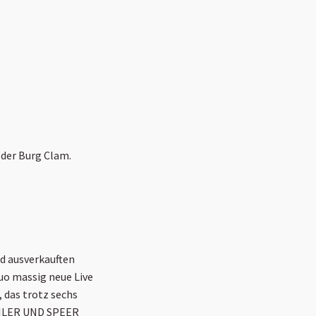
 der Burg Clam.
nd ausverkauften
uo massig neue Live
das trotz sechs
SEILER UND SPEER