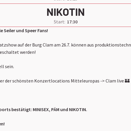
NIKOTIN
Start:
17:30
le Seiler und Speer Fans!
satzshow auf der Burg Clam am 26.7. können aus produktionstech
geschaltet werden!
ll sein.
iner der schönsten Konzertlocations Mitteleuropas -> Clam live 🏰
ports bestätigt: MINISEX, PÄM und NIKOTIN.
en!