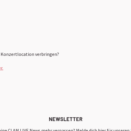
 Konzertlocation verbringen?
r.
NEWSLETTER
keine CLAM LIVE News mehr verpassen? Melde dich hier für unseren