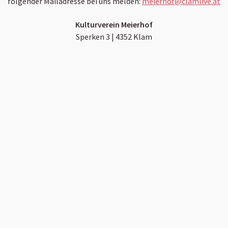
folgender Mailadresse bei uns melden:
meierhof@clamlive.at
Kulturverein Meierhof
Sperken 3 | 4352 Klam
NEWSLETTER
Du willst keine CLAM LIVE News mehr verpassen? Melde dich
hier für unseren Newsletter an und erhalte alle Infos, Show-
Updates und neue Ankündigungen direkt per Mail.
Jetzt anmelden